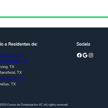
io a Residentes de:
Socials
Facebook
Google
Instagram
rlington, TX
rand Prairie, TX
rving, TX
ansfield, TX
ort Worth, TX
allas, TX
2025 Cursos de Computacion AT. All rights reserved.