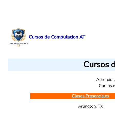
Skip
to
content
Cursos de Computacion AT
Cursos 
Aprende c
Cursos e
Clases Presenciales
Arlington, TX