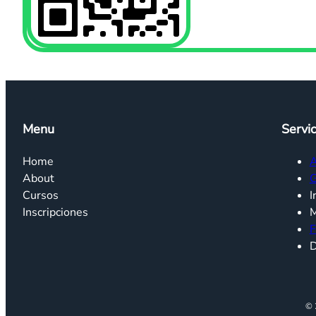
Menu
Servic
Home
A
About
G
Cursos
I
Inscripciones
M
F
D
© 