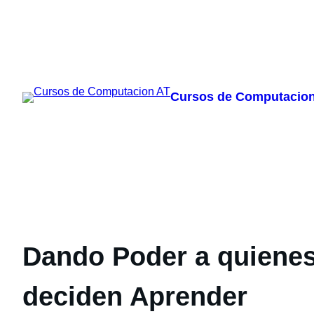
Skip
to
Cursos de Computacio
content
Dando Poder a quiene
deciden Aprender