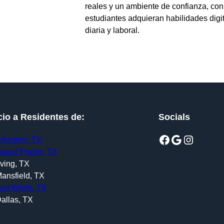
reales y un ambiente de confianza, con
estudiantes adquieran habilidades digit
diaria y laboral.
cio a Residentes de:
Socials
Facebook
Google
Instagram
rlington, TX
rand Prairie, TX
rving, TX
ansfield, TX
ort Worth, TX
allas, TX