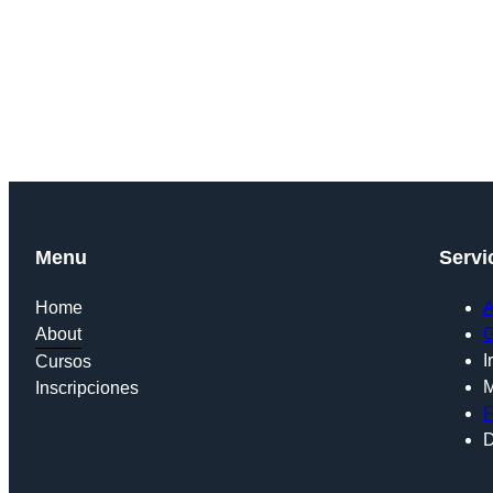
Menu
Servi
Home
A
About
G
I
Cursos
M
Inscripciones
F
D